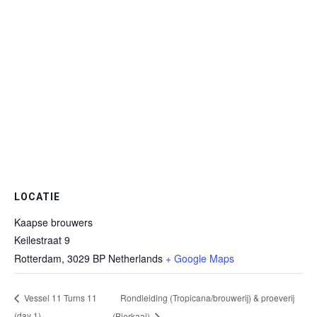
LOCATIE
Kaapse brouwers
Keilestraat 9
Rotterdam
,
3029 BP
Netherlands
+ Google Maps
Rondleiding (Tropicana/brouwerij) & proeverij
Vessel 11 Turns 11
(day 1)
(Bierkaai)