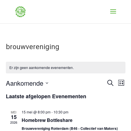
brouwvereniging
Er zijn geen aankomende evenementen.
Evenem
Ev
Aankomende
Zoeken
Lijst
we
Zoeken
Selecteer
nav
Laatste afgelopen Evenementen
en
een
weerge
datum.
navigat
15 mei @ 8:00 pm
-
10:30 pm
MEI
15
Homebrew Bottleshare
2026
Brouwvereniging Rotterdam (B46 - Collectief van Makers)