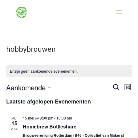
hobbybrouwen
Er zijn geen aankomende evenementen.
Evenem
Ev
Aankomende
Zoeken
Lijst
we
Zoeken
Selecteer
nav
Laatste afgelopen Evenementen
en
een
weerge
datum.
navigat
15 mei @ 8:00 pm
-
10:30 pm
MEI
15
Homebrew Bottleshare
2026
Brouwvereniging Rotterdam (B46 - Collectief van Makers)