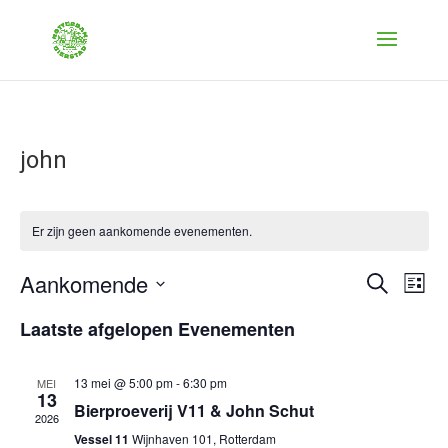
john
Er zijn geen aankomende evenementen.
Evenem
Ev
Aankomende
Zoeken
Lijst
we
Zoeken
Selecteer
nav
Laatste afgelopen Evenementen
en
een
weerge
datum.
navigat
13 mei @ 5:00 pm
-
6:30 pm
MEI
13
Bierproeverij V11 & John Schut
2026
Vessel 11
Wijnhaven 101, Rotterdam