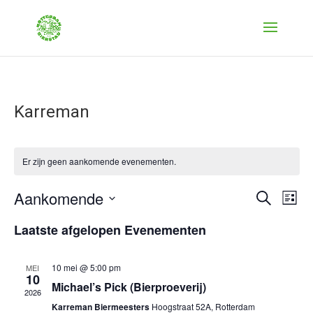
Karreman
Er zijn geen aankomende evenementen.
Evenem
Ev
Aankomende
Zoeken
Lijst
we
Zoeken
Selecteer
nav
Laatste afgelopen Evenementen
en
een
weerge
datum.
navigat
10 mei @ 5:00 pm
MEI
10
Michael’s Pick (Bierproeverij)
2026
Karreman Biermeesters
Hoogstraat 52A, Rotterdam