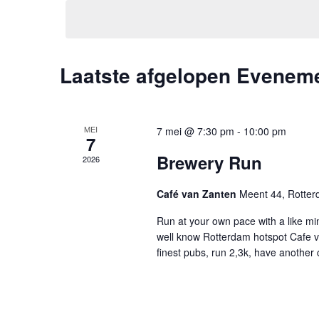
een
met
datum.
keyword.
Laatste afgelopen Evenem
MEI
7 mei @ 7:30 pm
-
10:00 pm
7
Brewery Run
2026
Café van Zanten
Meent 44, Rotte
Run at your own pace with a like mi
well know Rotterdam hotspot Cafe va
finest pubs, run 2,3k, have another c