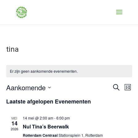
tina
Er zijn geen aankomende evenementen.
Evenem
Ev
Aankomende
Zoeken
Lijst
we
Zoeken
Selecteer
nav
Laatste afgelopen Evenementen
en
een
weerge
datum.
navigat
14 mei @ 2:00 am
-
6:00 pm
MEI
14
Nul Tina’s Beerwalk
2026
Rotterdam Centraal
Stationsplein 1, Rotterdam