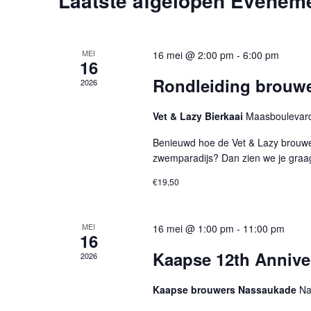
Laatste afgelopen Evenem
MEI
16 mei @ 2:00 pm
-
6:00 pm
16
Rondleiding brouwer
2026
Vet & Lazy Bierkaai
Maasboulevard
Benieuwd hoe de Vet & Lazy brouwer
zwemparadijs? Dan zien we je graag
€19,50
MEI
16 mei @ 1:00 pm
-
11:00 pm
16
Kaapse 12th Anniver
2026
Kaapse brouwers Nassaukade
Na