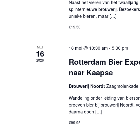
Naast het vieren van het twaalfjar
splinternieuwe brouwerij. Bezoekers 
unieke bieren, maar […]
€19,50
MEI
16 mei @ 10:30 am
-
5:30 pm
16
Rotterdam Bier Exp
2026
naar Kaapse
Brouwerij Noordt
Zaagmolenkade 
Wandeling onder leiding van bierso
proeven bier bij brouwerij Noordt,
daarna doen […]
€99,95