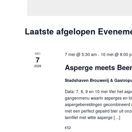
een
met
datum.
keyword.
Laatste afgelopen Evenem
MEI
7 mei @ 5:30 am
-
10 mei @ 8:00 
7
Asperge meets Bee
2026
Stadshaven Brouwerij & Gastro
Data: 7, 8, 9 en 10 mei Vier het as
gangenmenu waarin asperges en bi
aspergebereidingen gecombineerd m
met een perfect gepaird bier uit on
lamfilet met witte asperge […]
€52